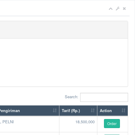
Search:
Pengiriman
Tarif (Rp.)
Action
L PELNI
18,500,000
Order