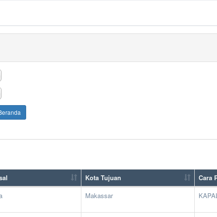
Beranda
sal
Kota Tujuan
Cara 
a
Makassar
KAPA