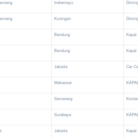
amiang
Indramayu
Drivin
amiang
Kuningan
Drivin
Bandung
Kapal
Bandung
Kapal 
Jakarta
Car Ca
Makassar
KAPA
Semarang
Kontai
Surabaya
KAPA
i
Jakarta
Kapal