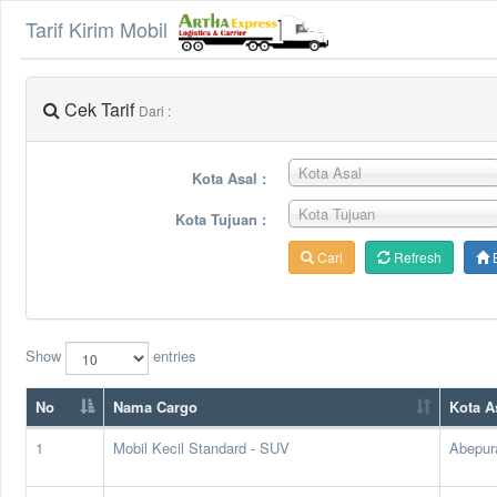
Tarif Kirim Mobil
Cek Tarif
Dari :
Kota Asal
Kota Asal :
Kota Tujuan
Kota Tujuan :
Cari
Refresh
Show
entries
No
Nama Cargo
Kota A
1
Mobil Kecil Standard - SUV
Abepur