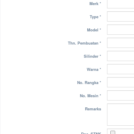
Merk
*
Type
*
Model
*
Thn. Pembuatan
*
Silinder
*
Warna
*
No. Rangka
*
No. Mesin
*
Remarks
Doc. STNK