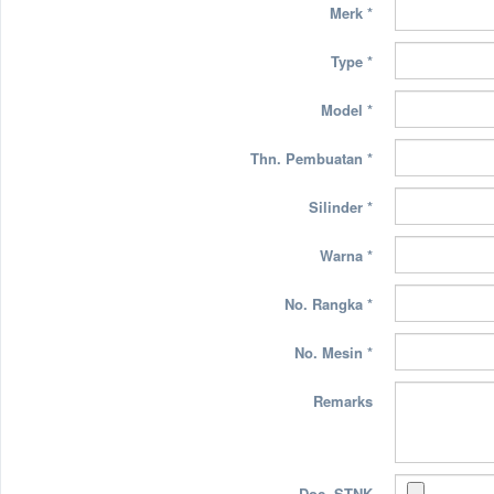
Merk
*
Type
*
Model
*
Thn. Pembuatan
*
Silinder
*
Warna
*
No. Rangka
*
No. Mesin
*
Remarks
Doc. STNK