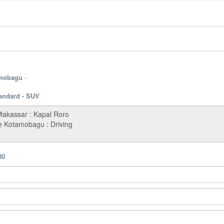
amobagu
-
tandard - SUV
00