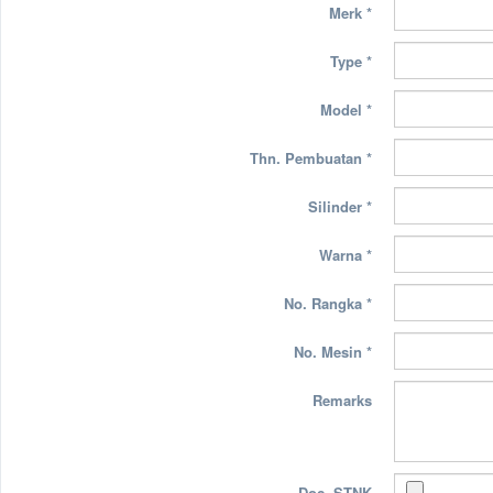
Merk
*
Type
*
Model
*
Thn. Pembuatan
*
Silinder
*
Warna
*
No. Rangka
*
No. Mesin
*
Remarks
Doc. STNK