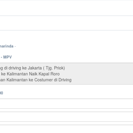
marinda
-
 - MPV
00